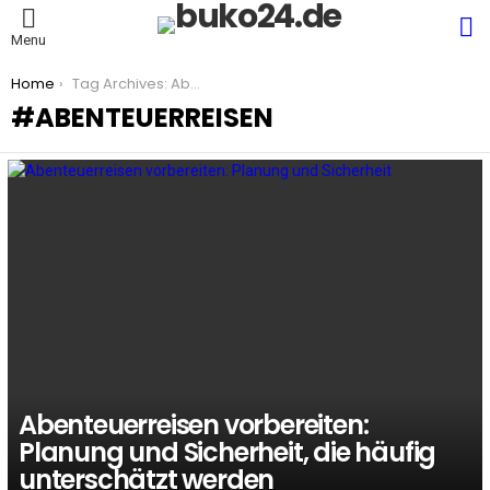
S
Menu
You are here:
Home
Tag Archives: Abenteuerreisen
ABENTEUERREISEN
LATEST
STORIES
Abenteuerreisen vorbereiten:
Planung und Sicherheit, die häufig
unterschätzt werden