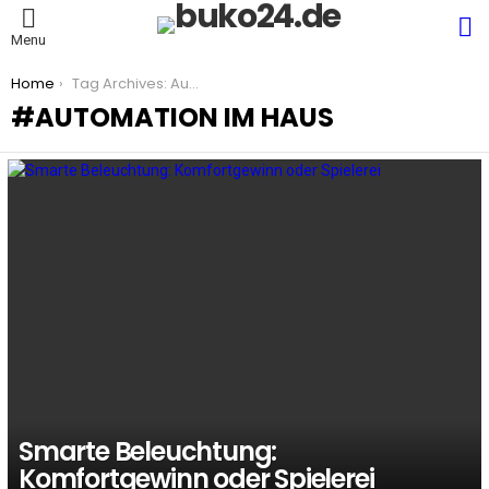
S
Menu
You are here:
Home
Tag Archives: Automation im Haus
AUTOMATION IM HAUS
LATEST
STORIES
Smarte Beleuchtung:
Komfortgewinn oder Spielerei