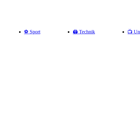
⚽️ Sport
🖨️ Technik
📺 Un