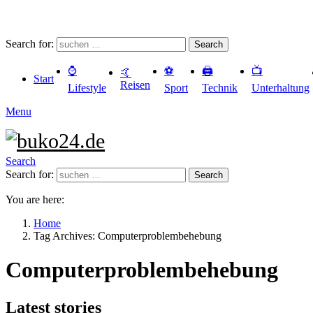
Search for:
Search
⌚️
⚽️
🖨️
📺
🤙
Start
Reisen
Lifestyle
Sport
Technik
Unterhaltung
Menu
Search
Search for:
Search
You are here:
Home
Tag Archives: Computerproblembehebung
Computerproblembehebung
Latest stories