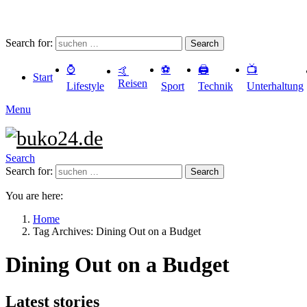
Search for:
Search
⌚️
⚽️
🖨️
📺
🤙
Start
Reisen
Lifestyle
Sport
Technik
Unterhaltung
Menu
Search
Search for:
Search
You are here:
Home
Tag Archives: Dining Out on a Budget
Dining Out on a Budget
Latest stories