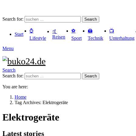
Search for:
Search
⌚️
⚽️
🖨️
📺
🤙
Start
Reisen
Lifestyle
Sport
Technik
Unterhaltung
Menu
Search
Search for:
Search
You are here:
Home
Tag Archives: Elektrogeräte
Elektrogeräte
Latest stories