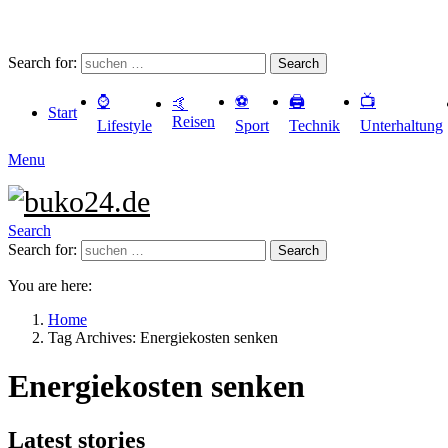
Search for:
Search
⌚️
⚽️
🖨️
📺
🤙
Start
Reisen
Lifestyle
Sport
Technik
Unterhaltung
Menu
Search
Search for:
Search
You are here:
Home
Tag Archives: Energiekosten senken
Energiekosten senken
Latest stories