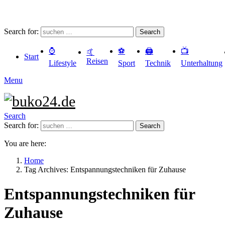
Search for:
Search
⌚️
⚽️
🖨️
📺
🤙
Start
Reisen
Lifestyle
Sport
Technik
Unterhaltung
Menu
Search
Search for:
Search
You are here:
Home
Tag Archives: Entspannungstechniken für Zuhause
Entspannungstechniken für
Zuhause