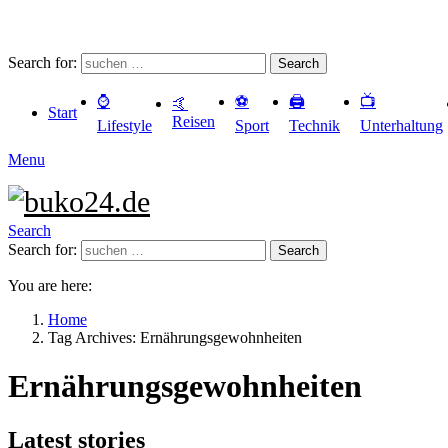
Search for:
Search
⌚️
⚽️
🖨️
📺
🤙
Start
Reisen
Lifestyle
Sport
Technik
Unterhaltung
Menu
Search
Search for:
Search
You are here:
Home
Tag Archives: Ernährungsgewohnheiten
Ernährungsgewohnheiten
Latest stories