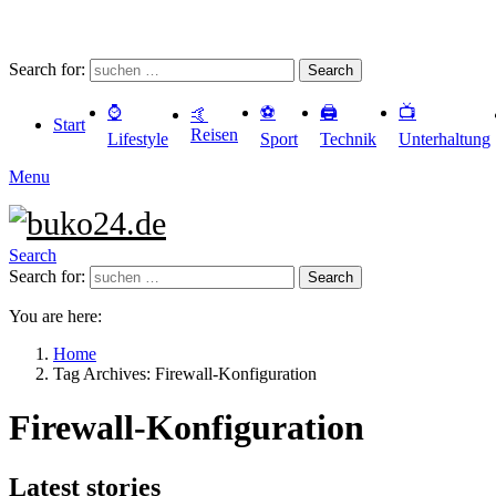
Search for:
Search
⌚️
⚽️
🖨️
📺
🤙
Start
Reisen
Lifestyle
Sport
Technik
Unterhaltung
Menu
Search
Search for:
Search
You are here:
Home
Tag Archives: Firewall-Konfiguration
Firewall-Konfiguration
Latest stories