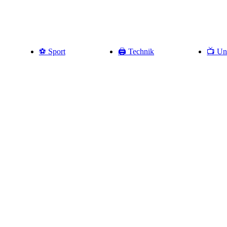
⚽️ Sport
🖨️ Technik
📺 Un