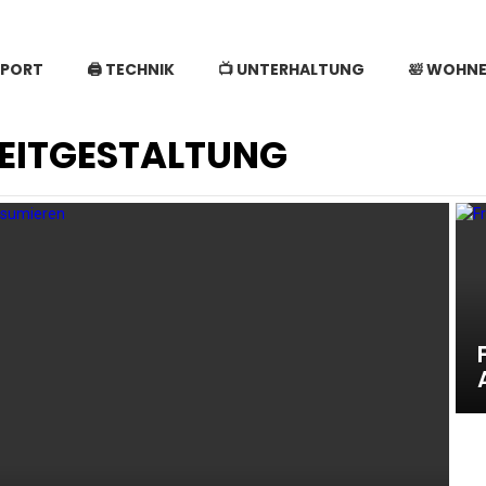
SPORT
🖨️ TECHNIK
📺 UNTERHALTUNG
🛀 WOHN
ZEITGESTALTUNG