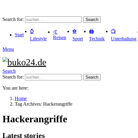
Search for:
Search
⌚️
⚽️
🖨️
📺
🤙
Start
Reisen
Lifestyle
Sport
Technik
Unterhaltung
Menu
Search
Search for:
Search
You are here:
Home
Tag Archives: Hackerangriffe
Hackerangriffe
Latest stories