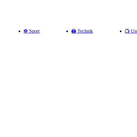
⚽️ Sport
🖨️ Technik
📺 Un