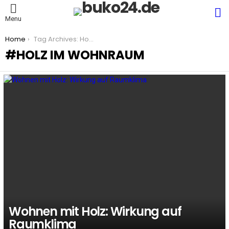
S
Menu
You are here:
Home
Tag Archives: Holz im Wohnraum
HOLZ IM WOHNRAUM
LATEST
STORIES
Wohnen mit Holz: Wirkung auf
Raumklima