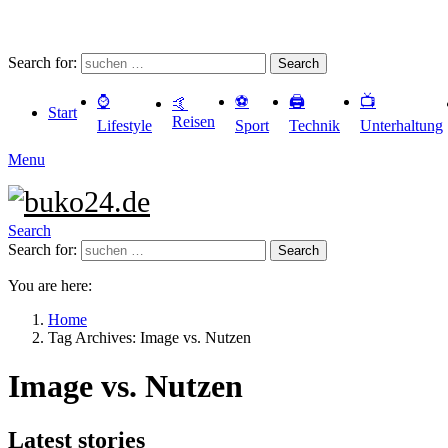
Search for:
Search
⌚️
⚽️
🖨️
📺
🤙
Start
Reisen
Lifestyle
Sport
Technik
Unterhaltung
Menu
Search
Search for:
Search
You are here:
Home
Tag Archives: Image vs. Nutzen
Image vs. Nutzen
Latest stories