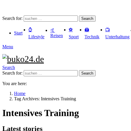
Search for:
Search
⌚️
⚽️
🖨️
📺
🤙
Start
Reisen
Lifestyle
Sport
Technik
Unterhaltung
Menu
Search
Search for:
Search
You are here:
Home
Tag Archives: Intensives Training
Intensives Training
Latest stories