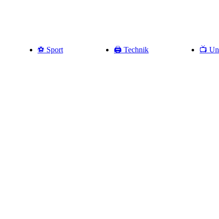
⚽️ Sport
🖨️ Technik
📺 Un