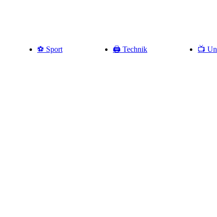
⚽️ Sport
🖨️ Technik
📺 Un