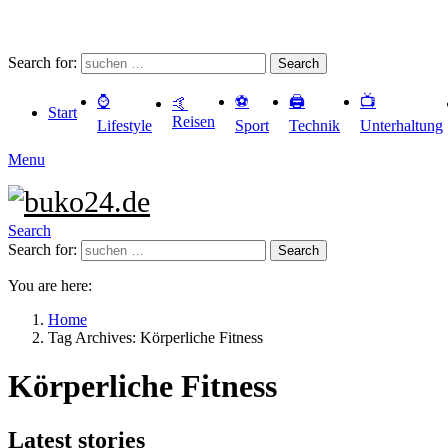
Search for:
Search
⌚️
⚽️
🖨️
📺
🤙
Start
Reisen
Lifestyle
Sport
Technik
Unterhaltung
Menu
Search
Search for:
Search
You are here:
Home
Tag Archives: Körperliche Fitness
Körperliche Fitness
Latest stories