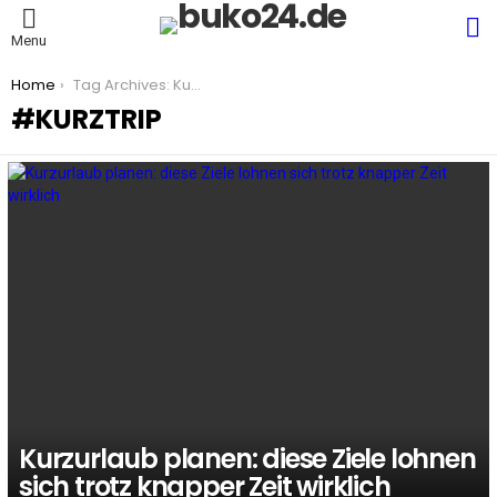
S
Menu
You are here:
Home
Tag Archives: Kurztrip
KURZTRIP
LATEST
STORIES
Kurzurlaub planen: diese Ziele lohnen
sich trotz knapper Zeit wirklich