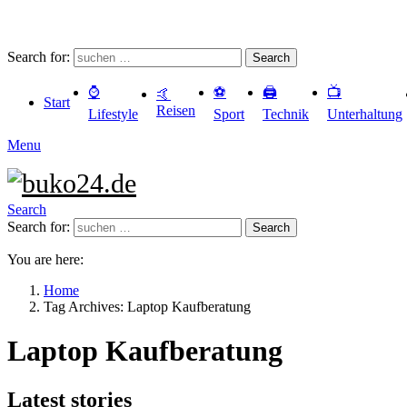
Search for:
Search
⌚️
⚽️
🖨️
📺
🤙
Start
Reisen
Lifestyle
Sport
Technik
Unterhaltung
Menu
Search
Search for:
Search
You are here:
Home
Tag Archives: Laptop Kaufberatung
Laptop Kaufberatung
Latest stories