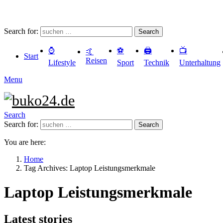
Search for:
Search
⌚️
⚽️
🖨️
📺
🤙
Start
Reisen
Lifestyle
Sport
Technik
Unterhaltung
Menu
Search
Search for:
Search
You are here:
Home
Tag Archives: Laptop Leistungsmerkmale
Laptop Leistungsmerkmale
Latest stories