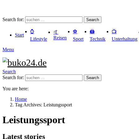
Search for:
Search
⌚️
⚽️
🖨️
📺
🤙
Start
Reisen
Lifestyle
Sport
Technik
Unterhaltung
Menu
Search
Search for:
Search
You are here:
Home
Tag Archives: Leistungssport
Leistungssport
Latest stories