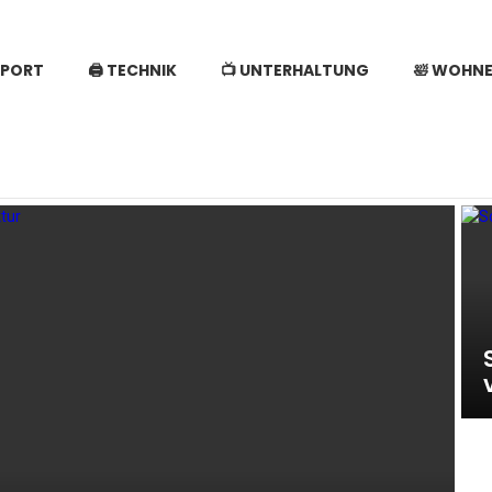
SPORT
🖨️ TECHNIK
📺 UNTERHALTUNG
🛀 WOHN