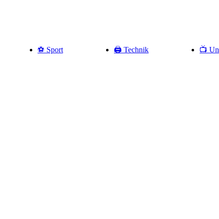
⚽️ Sport
🖨️ Technik
📺 Un