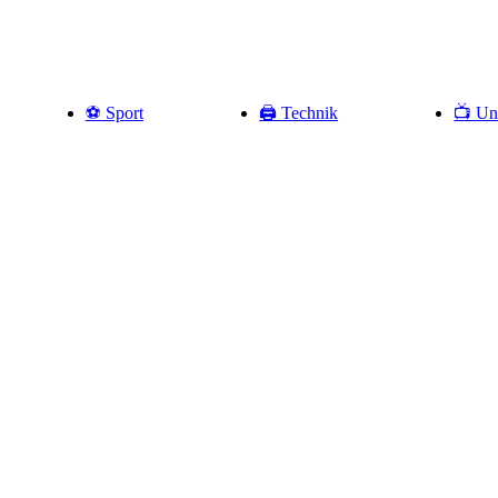
⚽️ Sport
🖨️ Technik
📺 Un