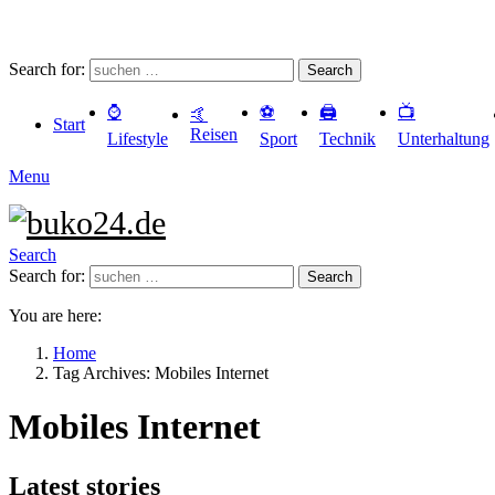
Search for:
Search
⌚️
⚽️
🖨️
📺
🤙
Start
Reisen
Lifestyle
Sport
Technik
Unterhaltung
Menu
Search
Search for:
Search
You are here:
Home
Tag Archives: Mobiles Internet
Mobiles Internet
Latest stories