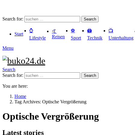
Search for:
Search
⌚️
⚽️
🖨️
📺
🤙
Start
Reisen
Lifestyle
Sport
Technik
Unterhaltung
Menu
Search
Search for:
Search
You are here:
Home
Tag Archives: Optische Vergrößerung
Optische Vergrößerung
Latest stories