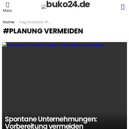
S
Menu
You are here:
Home
Tag Archives: Planung vermeiden
PLANUNG VERMEIDEN
LATEST
STORIES
Spontane Unternehmungen:
Vorbereitung vermeiden