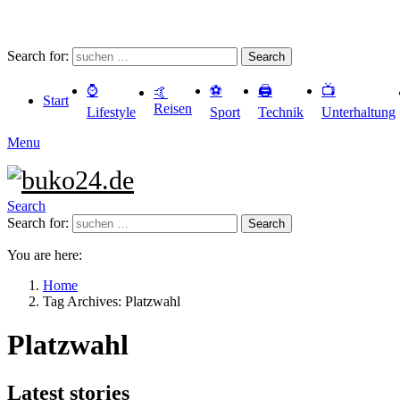
Search for:
Search
⌚️
⚽️
🖨️
📺
🤙
Start
Reisen
Lifestyle
Sport
Technik
Unterhaltung
Menu
Search
Search for:
Search
You are here:
Home
Tag Archives: Platzwahl
Platzwahl
Latest stories