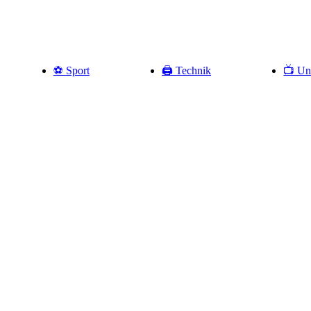
⚽️ Sport
🖨️ Technik
📺 Un