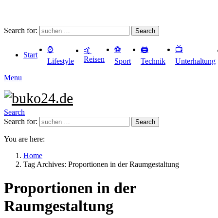
Search for:
Search
⌚️
⚽️
🖨️
📺
🤙
Start
Reisen
Lifestyle
Sport
Technik
Unterhaltung
Menu
Search
Search for:
Search
You are here:
Home
Tag Archives: Proportionen in der Raumgestaltung
Proportionen in der
Raumgestaltung