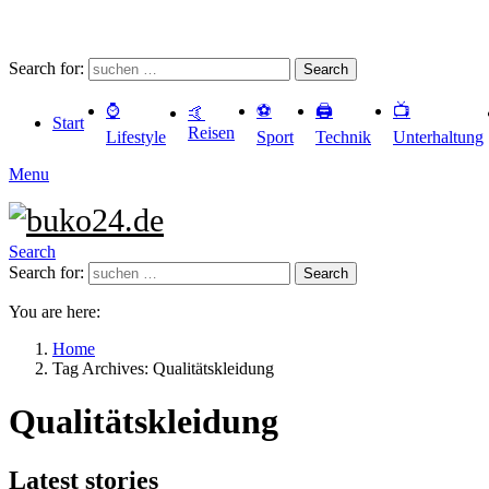
Search for:
Search
⌚️
⚽️
🖨️
📺
🤙
Start
Reisen
Lifestyle
Sport
Technik
Unterhaltung
Menu
Search
Search for:
Search
You are here:
Home
Tag Archives: Qualitätskleidung
Qualitätskleidung
Latest stories