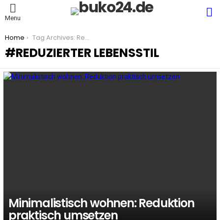
S
Menu
You are here:
Home
Tag Archives: Reduzierter Lebensstil
REDUZIERTER LEBENSSTIL
LATEST
STORIES
Minimalistisch wohnen: Reduktion
praktisch umsetzen