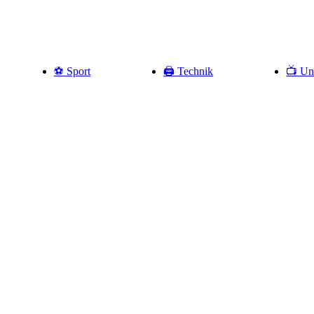
⚽️ Sport
🖨️ Technik
📺 Un