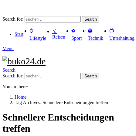
Search for:
Search
⌚️
⚽️
🖨️
📺
🤙
Start
Reisen
Lifestyle
Sport
Technik
Unterhaltung
Menu
Search
Search for:
Search
You are here:
Home
Tag Archives: Schnellere Entscheidungen treffen
Schnellere Entscheidungen
treffen