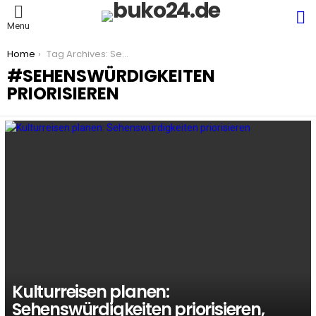
S
Menu
You are here:
Home
Tag Archives: Sehenswürdigkeiten priorisieren
SEHENSWÜRDIGKEITEN
PRIORISIEREN
LATEST
STORIES
Kulturreisen planen:
Sehenswürdigkeiten priorisieren,