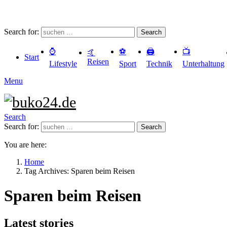
Search for:
Search
⌚️
⚽️
🖨️
📺
🤙
Start
Reisen
Lifestyle
Sport
Technik
Unterhaltung
Menu
Search
Search for:
Search
You are here:
Home
Tag Archives: Sparen beim Reisen
Sparen beim Reisen
Latest stories