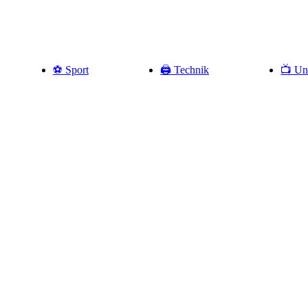
⚽️ Sport
🖨️ Technik
📺 Un