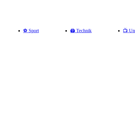
⚽️ Sport
🖨️ Technik
📺 Un