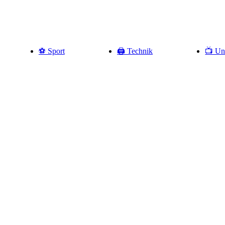
⚽️ Sport
🖨️ Technik
📺 Un