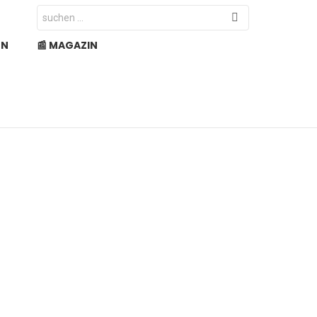
Search
for:
EN
📰 MAGAZIN