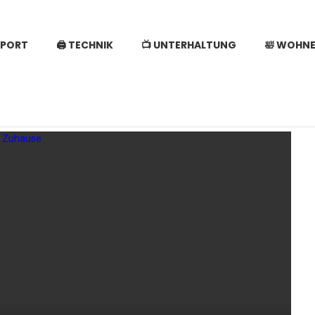
SPORT
🖨️ TECHNIK
📺 UNTERHALTUNG
🛀 WOHN