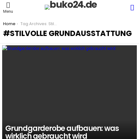
S
Menu
You are here:
Home
Tag Archives: Stilvolle Grundausstattung
STILVOLLE GRUNDAUSSTATTUNG
LATEST
STORIES
Grundgarderobe aufbauen: was
wirklich gebraucht wird