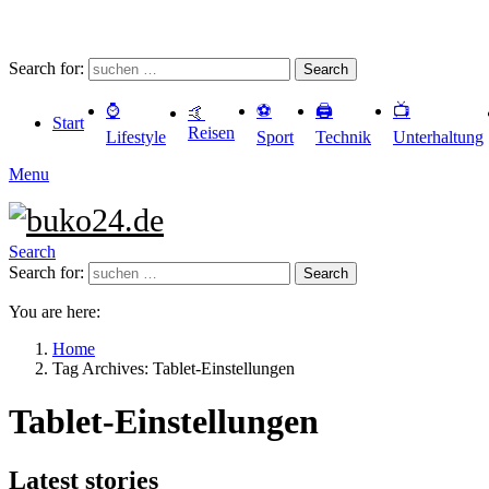
Search for:
Search
⌚️
⚽️
🖨️
📺
🤙
Start
Reisen
Lifestyle
Sport
Technik
Unterhaltung
Menu
Search
Search for:
Search
You are here:
Home
Tag Archives: Tablet-Einstellungen
Tablet-Einstellungen
Latest stories