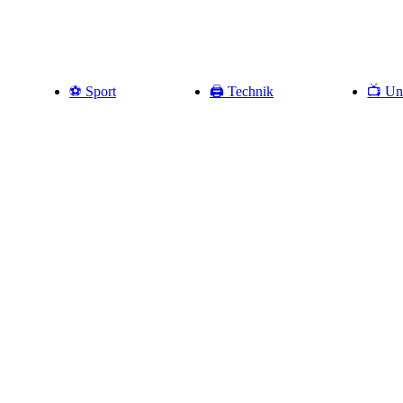
⚽️ Sport
🖨️ Technik
📺 Un