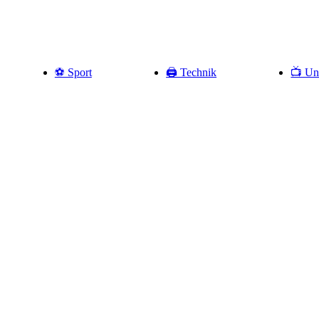
⚽️ Sport
🖨️ Technik
📺 Un