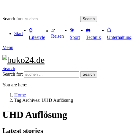
Search for:
Search
⌚️
⚽️
🖨️
📺
🤙
Start
Reisen
Lifestyle
Sport
Technik
Unterhaltung
Menu
Search
Search for:
Search
You are here:
Home
Tag Archives: UHD Auflösung
UHD Auflösung
Latest stories