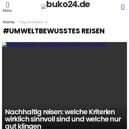
S
Menu
You are here:
Home
Tag Archives: Umweltbewusstes Reisen
UMWELTBEWUSSTES REISEN
LATEST
STORIES
Nachhaltig reisen: welche Kriterien
wirklich sinnvoll sind und welche nur
gut klingen