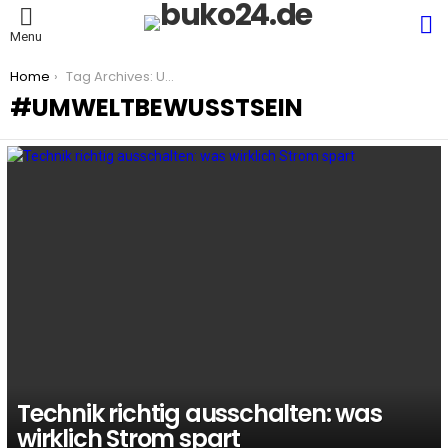
S
Menu
You are here:
Home
Tag Archives: Umweltbewusstsein
UMWELTBEWUSSTSEIN
LATEST
STORIES
Technik richtig ausschalten: was
wirklich Strom spart